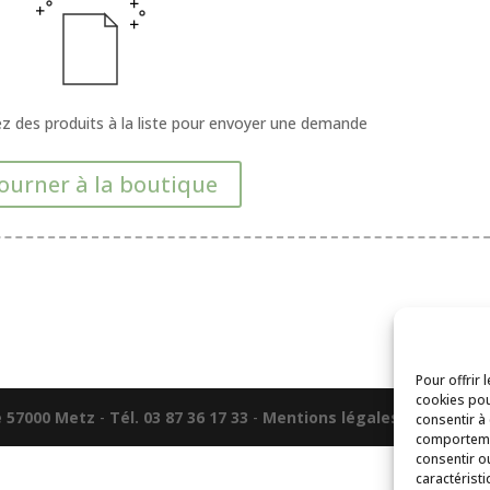
tez des produits à la liste pour envoyer une demande
ourner à la boutique
Pour offrir 
cookies pou
e 57000 Metz
-
Tél. 03 87 36 17 33
-
Mentions légales
-
C.G.V.
consentir à
comportemen
consentir o
caractéristi