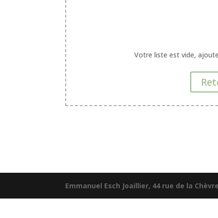
Votre liste est vide, ajou
Ret
Emmanuel Esch Joaillier, 44 rue de la Chèvr